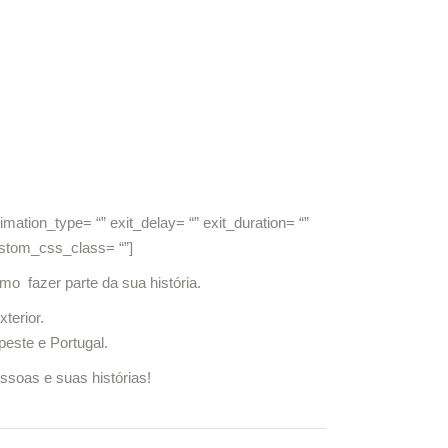
BLOG
CONTATO
mation_type= “” exit_delay= “” exit_duration= “”
custom_css_class= “”]
mo fazer parte da sua história.
terior.
este e Portugal.
soas e suas histórias!