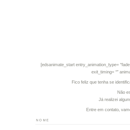
PORTFOLIO
O RAFA
[edsanimate_start entry_animation_type= “fadeIn
exit_timing= “” anim
Fico feliz que tenha se identi
Não es
Já realizei alg
Entre em contato, vam