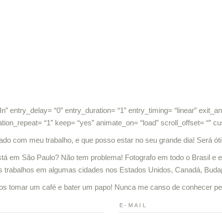
” entry_delay= “0” entry_duration= “1” entry_timing= “linear” exit_ani
ation_repeat= “1” keep= “yes” animate_on= “load” scroll_offset= “” 
ficado com meu trabalho, e que posso estar no seu grande dia! Será óti
tá em São Paulo? Não tem problema! Fotografo em todo o Brasil e ex
uns trabalhos em algumas cidades nos Estados Unidos, Canadá, Budap
os tomar um café e bater um papo! Nunca me canso de conhecer pes