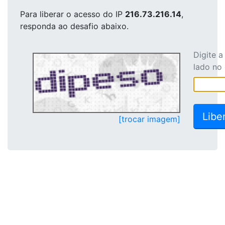
Para liberar o acesso
do IP
216.73.216.14
,
responda ao desafio abaixo.
Digite 
lado no
[trocar imagem]