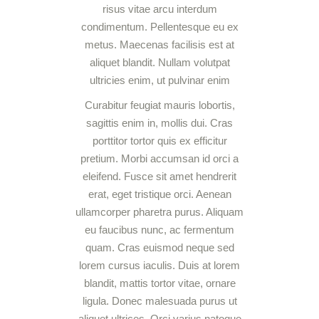
risus vitae arcu interdum
condimentum. Pellentesque eu ex
metus. Maecenas facilisis est at
aliquet blandit. Nullam volutpat
ultricies enim, ut pulvinar enim
Curabitur feugiat mauris lobortis,
sagittis enim in, mollis dui. Cras
porttitor tortor quis ex efficitur
pretium. Morbi accumsan id orci a
eleifend. Fusce sit amet hendrerit
erat, eget tristique orci. Aenean
ullamcorper pharetra purus. Aliquam
eu faucibus nunc, ac fermentum
quam. Cras euismod neque sed
lorem cursus iaculis. Duis at lorem
blandit, mattis tortor vitae, ornare
ligula. Donec malesuada purus ut
aliquet ultrices. Orci varius natoque