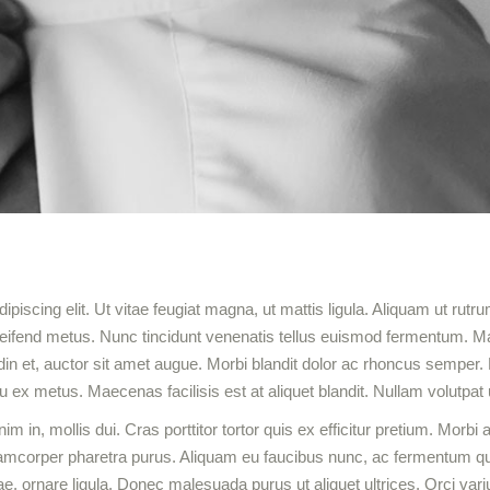
piscing elit. Ut vitae feugiat magna, ut mattis ligula. Aliquam ut rut
e eleifend metus. Nunc tincidunt venenatis tellus euismod fermentum.
tudin et, auctor sit amet augue. Morbi blandit dolor ac rhoncus semper
x metus. Maecenas facilisis est at aliquet blandit. Nullam volutpat u
enim in, mollis dui. Cras porttitor tortor quis ex efficitur pretium. Morb
n ullamcorper pharetra purus. Aliquam eu faucibus nunc, ac fermentu
vitae, ornare ligula. Donec malesuada purus ut aliquet ultrices. Orci va