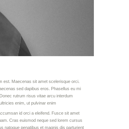
rum est. Maecenas sit amet scelerisque orci.
 Maecenas sed dapibus eros. Phasellus eu mi
. Donec rutrum risus vitae arcu interdum
ltricies enim, ut pulvinar enim
i accumsan id orci a eleifend. Fusce sit amet
m quam. Cras euismod neque sed lorem cursus
rius natoque penatibus et magnis dis parturient