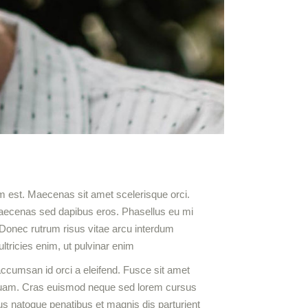
rum est. Maecenas sit amet scelerisque orci.
 Maecenas sed dapibus eros. Phasellus eu mi
. Donec rutrum risus vitae arcu interdum
ltricies enim, ut pulvinar enim
i accumsan id orci a eleifend. Fusce sit amet
m quam. Cras euismod neque sed lorem cursus
rius natoque penatibus et magnis dis parturient