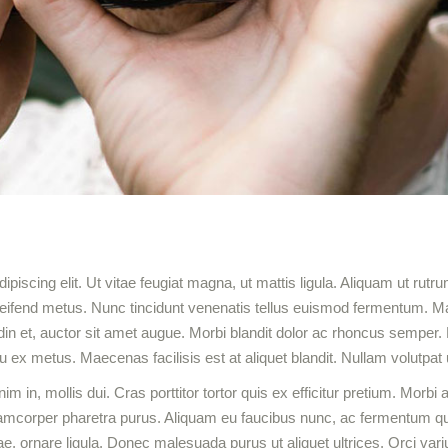
piscing elit. Ut vitae feugiat magna, ut mattis ligula. Aliquam ut rut
e eleifend metus. Nunc tincidunt venenatis tellus euismod fermentum.
tudin et, auctor sit amet augue. Morbi blandit dolor ac rhoncus semper
x metus. Maecenas facilisis est at aliquet blandit. Nullam volutpat u
enim in, mollis dui. Cras porttitor tortor quis ex efficitur pretium. Morb
n ullamcorper pharetra purus. Aliquam eu faucibus nunc, ac fermentu
vitae, ornare ligula. Donec malesuada purus ut aliquet ultrices. Orci va