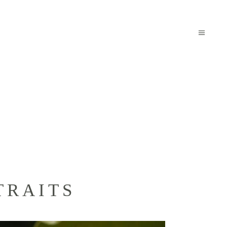
Photographer
/
Graham’s Newborn Portraits
TRAITS