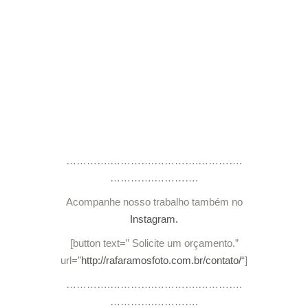
………….………….………….………….
………….………….
Acompanhe nosso trabalho também no
Instagram
.
[button text=” Solicite um orçamento.”
url=”
http://rafaramosfoto.com.br/contato/
“]
………….………….………….………….
………….………….