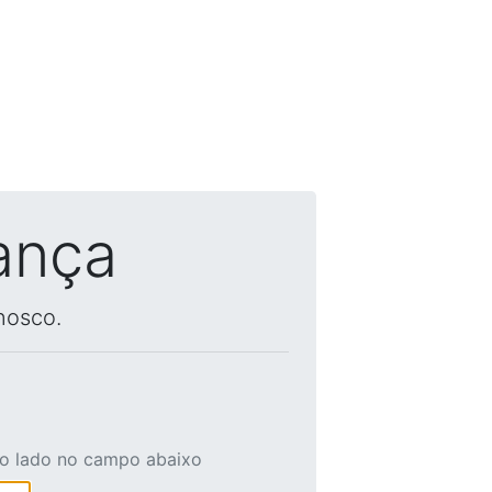
ança
nosco.
ao lado no campo abaixo