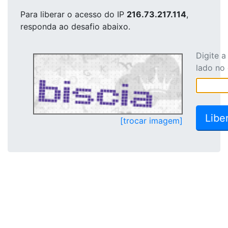
Para liberar o acesso
do IP
216.73.217.114
,
responda ao desafio abaixo.
Digite 
lado no
[trocar imagem]