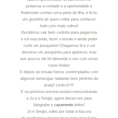
juntamos a vontade e a oportunidade e
finalmente conheci uma parta da Ilha, e ficou
um gostinho de quero voltar para conhecer
tudo com mais calma!
Decidimos sair bem cedinho para pegarmos
o sol nascendo, fazer o ensaio e ainda poder
curtir um pouquinho! Chegamos lá e o sol
demorou um pouquinho para aparecer, mas
aos poucos ele foi deixando o céu com umas
cores lindas!
E depois do ensaio fomos contemplados com
algumas tartarugas nadando bem pertinho da
praia!! Lindo d+!!!
E na próxima semana estarei reencontrando
a Ju e o Sergio, agora dessa vez para
fotografar o
casamento
deles!
Ju e Sergio, valeu por topar a loucura
de madrugar e por me levar para esse lugar