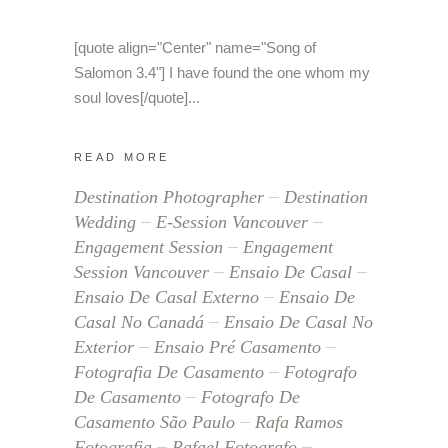
[quote align="Center" name="Song of
Salomon 3.4"] I have found the one whom my
soul loves[/quote]
READ MORE
Destination Photographer
Destination
Wedding
E-Session Vancouver
Engagement Session
Engagement
Session Vancouver
Ensaio De Casal
Ensaio De Casal Externo
Ensaio De
Casal No Canadá
Ensaio De Casal No
Exterior
Ensaio Pré Casamento
Fotografia De Casamento
Fotografo
De Casamento
Fotografo De
Casamento São Paulo
Rafa Ramos
Fotografia
Rafael Fotografo