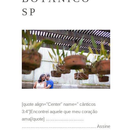
SP
[quote align="Center" name=" cânticos
3:4"]Encontrei aquele que meu coração
ama[/quote] ………….………….
…………………….………….…………. Assine