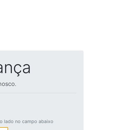
ança
nosco.
ao lado no campo abaixo