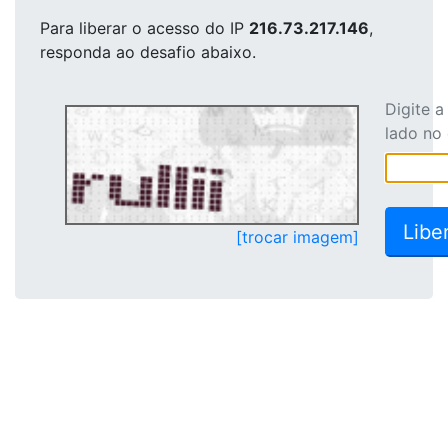
Para liberar o acesso
do IP
216.73.217.146
,
responda ao desafio abaixo.
Digite 
lado no
[trocar imagem]